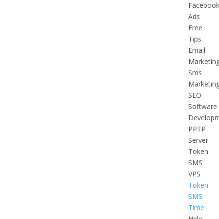
Faceboo
Ads
Free
Tips
Email
Marketin
Sms
Marketin
SEO
Software
Develop
PPTP
Server
Token
SMS
VPS
Token
SMS
Time
Help