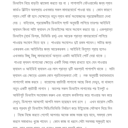
ডিভাইস নিয়ে বাড়তি ঝামেলা করতে হয় না । পাশাপাশি নেটওয়ার্কের জন্য ল্যান
কার্ডও বিল্টইন অবস্থায় এখনকার সকল মাদারবোর্ডে পাওয়া যায় । কোন কারণে
ল্যান পোর্ট নষ্ট হলে সেক্ষেত্রে নতুন ল্যান কার্ড সংযোজনের প্রয়োজনীয়তা দেখা
দেয় । যাইহোক, প্রয়োজনীয় ডিভাইস স্লট অনুযায়ী লাগিয়ে তারপর আইডিই
ক্যাবল কিংবা সাটা ক্যাবল সে ডিভাইসের সাথে সংযোগ করতে হয় । একপ্রান্ত
ডিভাইস (হার্ড ডিস্ক, ডিভিডি রম) এবং আরেক প্রান্ত মাদারবোর্ডে লাগিয়ে
পাওয়ার সংযোগ দিতে হবে । পাওয়ার সংযোগও দুই রকম পাবেন। সাটার জন্য
একরকম এবং আইডিইর জন্য আরেকরকম । আইডিই বিলুপ্ত প্রায় হলেও
এখনকার কিছু কিছু মাদারবোর্ডে অন্তত একটা আইডিই পোর্ট দেয়া থাকে ।
পাওয়া ক্যবল লাগানেরা ক্ষেত্রে একটি বিষয় লক্ষ্য রাখতে হবে যেন পাওয়ার
ক্যাবল ও আইডিই ক্যাবল এর লাল প্রান্ত দুটি অবশ্যই পাশাপশি থাকে । সাটা
ক্যাবল এর ক্ষেত্রে এরকম কোন প্রতিবন্ধকতা নেই । লক অনুযায়ী যথাযথভাবে
লাগালেই কাজ করবে । বায়োসের ব্যাটারী লাগানো আছে কিনা দেভুন, না থাকলে
নতুন একটি ব্যাটারী লাগান । অতপর সকল ডিভাইস লাগানোর পর ইনপুট ও
আউটপুট ডিভাইস সংযোজন করুন এবং বায়োস কনফিগার করে পাওয়ার অন করে
দেখুন, ডিসপ্লে আসলেই আপনি সফল হয়েছেন বলা চলে । এখন বায়োস সেটিং
করে প্রথম বুট ডিভাইস সিডি/ডিভিডি নির্ধারণ করে উইন্ডোজ সেটআপ দিয়ে দিন
। নিজে নিজে করতে গেলেই আপনার অনেক কাজ সহজ হয়ে যাবে, সমস্যা ফেস
করলে সমাধানও খুজে পাবেন । কোন কাজ না ধরলে সেটা সবসময় সমুদ্রই মনে
হবে, আর ধরলে পুকুর এর চেয়েও সহজ মনে হতেই পারে ।