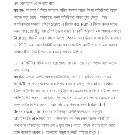
এক প্রোগ্রাম ওপেন হতে থাক ।
সমাধান-
আপনার পিসিতে ভাইরাস জনিত সমস্যা আছে কিংবা অতিরিক্ত ফাইল
অনেক জমে গেছে। সমাধানের জন্য অতিরিক্ত ফাইল মুছে ফেলুন। আর
সাময়িকভাবে সমাধান চাইলে Start এ ক্লিক করে Run এ ক্লিক করুন টাইপ
করুন msconfig এবং এন্টার প্রেস করুন । একটি ডায়ালগ বক্স আসবে সেখানে
Startup সিলেক্ট করে সবগুলো অপশন ডিজেবল করে দিন এবং ওকে ক্লিক করুন
। রিস্টার্ট করুন এবং রিস্টার্ট হওয়ার পর ডেস্কটপে একটি ডায়ালগ বক্স আসবে
সেখানে টিক চিহ্ন দিয়ে ওকে করুন। সমাধান নিশ্চিত ।
১১। কম্পিউটার অধিক স্লো হয়ে গেছে, যে কোন প্রোগ্রাম ওপেন হতে অনেক
সময় লাগে।
সমাধান-
এজন্য আপনি অপ্রয়োজনীয় কিছু প্রোগ্রাম কন্ট্রোল প্যানেল এর
Add/Remove অপশন থকে রিমুভ করুন । এছাড়া সি ড্রাইভে, যেখানে
ইউন্ডোজ ইন্সটল করা আছে সেখানে ইউন্ডোজ ফোল্ডার থেকে টেম্প ফাইলের সকল
ফাইল ডিলীট করুন । এছাড়াও প্রিফেচ এবং হিডেন ফাইলের আইএনএফ এর
সকল ফাইল ডিলীট করুন । আর সার্চ এর মাধ্যমে সকল folder.htt,
desktop.ini, autorun ফাইলসমূহ ডিলীট করুন,তবে অবশ্যই
Shift+Delete দিতে হবে। আশা করি আপনার পিসি অনেক ফার্স্ট হবে ।
পাশাপাশি অতিরিক্ত ফাইলগুলোও মুছে দিন। আরো অধিক পারফরম্যান্স পেতে
র‌্যাম বাড়াতে পারেন । আপাতত ভার্চুয়াল মেমরী বাড়িয়ে রাখুন ।