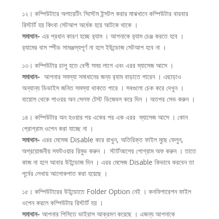
১২। কম্পিউটারে অপারেটিং সিস্টেম ইন্সটল করার মাঝখানে কম্পিউটার বারবার
রিস্টার্ট হয় কিংবা সেটআপ অর্ধেক হয়ে আটকে থাকে ।
সমাধান-
এর প্রধান কারণ হচ্ছে র‌্যাম । আপনাকে র‌্যাম চেঞ্জ করতে হবে ।
র‌্যামের বাস স্পীড সামঞ্জস্যপূর্ণ না হলে ইউন্ডোজ সেটআপ হবে না ।
১৩। কম্পিউটার চালু হতে বেশী সময় লাগে এবং এরর ম্যাসেজ আসে ।
সমাধান-
আপনার সমস্যা সমাধানের জন্য র‌্যাম বাড়াতে পারেন । এছাড়াও
অন্যান্য ডিভাইস জনিত সমস্যা থাকতে পারে । সবগুলো চেক করে দেখুন ।
বায়োস থেকে পাওয়র অন সেলফ টেস্ট ডিজেবল করে দিন । অতপর সেভ করুন ।
১৪। কম্পিউটার অন হওয়ার পর একের পর এক এরর ম্যাসেজ আসে । কোন
প্রোগ্রাম ওপেন করা যাচ্ছে না ।
সমাধান-
এরর মেসেজ Disable করে রাখুন, অতিরিক্ত ফাইল মুছে ফেলুন,
অপ্রয়োজনীয় সফটওয়ার রিমুভ করুন । স্টার্টআপের পোগ্রাম অফ করুন । তাতে
কাজ না হলে আবার উইন্ডোজ দিন । এরর মেসেজ Disable কিভাবে করবেন তা
পূর্বের লেখায় আলোকপাত করা হয়েছে ।
১৫। কম্পিউটারের উইন্ডোতে Folder Option নেই । কনফিগারেশন ফাইল
ওপেন করলে কম্পিউটার রিস্টার্ট হয় ।
সমাধান-
আপনার পিসিতে ভাইরাস আক্রমণ করেছে । এজন্য আপনাকে