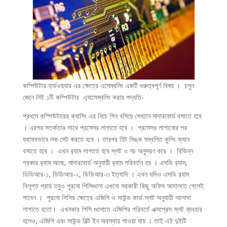
কম্পিউটার হার্ডওয়্যার এর ক্ষেত্রে এসেম্বলিং একটি গুরুত্বপূর্ণ বিষয় । চলুন
জেনে নিই ১টি কম্পিউটার এ্যাসেম্বলিং করার পদ্ধতি-
প্রথমে কস্পিউটারের ক্যাসিং এর নিচে পিন বসিয়ে সেখানে মাদারবোর্ড বসাতে হবে
। এরপর সতর্কতার সাথে প্রসেসর লাগাতে হবে । প্রসেসর লাগানোর পর
যথাযথভাবে লক সেট করতে হবে । তারপর হিট সিঙ্ক সম্বলিত কুলিং ফ্যান
বসাতে হবে । এখন র‌্যাম লাগাতে হবে স্লট ও নচ অনুসরণ করে । বিভিন্ন
প্রকার র‌্যাম আছে, মাদারবোর্ড অনুযায়ী র‌্যাম পরিবর্তন হয় । এসডি র‌্যাম,
ডিডিআর-১, ডিডিআর-২, ডিডিআর-৩ ইত্যাদি । এখন যদিও এসডি র‌্যাম
বিলুপ্ত প্রায় তবুও পুরনো পিসিগুলো এখনো সরকারী কিছু অফিস আদালতে গেলেই
পাবেন । পুরনো পিসির ক্ষেত্রে এজিপি ও সাউন্ড কার্ড স্লট অনুযায়ী আলাদা
লাগাতে হতো। এখনকার পিসি গুলোতে এজিপির পরিবর্তে এক্সপ্রেস স্লট ব্যবহার
হলেও, এজিপি এবং সাউন্ড বিল্ট ইন অবস্থায় পাওয়া যায় । তাই এই দুইটি