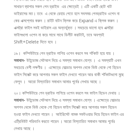
সাধারণ ব্যাপার সকল পেন ড্রাইভ এর ক্ষেত্রেই । এটি একটি ছোট খাট
ভাইরাসের মত। তবে এ থেকে রেহায় পেতে হলে সবসময় পেনড্রাইভ ওপেন না
কের এক্সপ্লোর করুন । রাইট বাটন ক্লিক করে Expand এ ক্লিক করুন ।
এক্সট্রা ফাইল সবই ভাইরাস এর অন্তর্ভুক্ত । সবচেয়ে ভালো হবে এক্সট্রা
ফাইলগুলো ওপেন না করে সাথে সাথে ডিলীট করাটাই, তবে অবশ্যই
Shift+Delete দিতে হবে ।
১৯। কম্পিউটারে পেন ড্রাইভ লাগিয় ওপেন করলে সব শর্টকাট হয়ে যায় ।
সমাধান-
উইন্ডোজ সেটআপ দিয়ে এ সমস্যা সমাধান যোগ্য । এ সমস্যাটি এখন
সবচেয়ে বেশী লক্ষণীয় । এক্ষেত্রে ফোল্ডার অপশন থেকে ভিউ থেকে শো হিডেন
ফাইল সিলেক্ট করে আপনার সকল ফাইল দেখতে পারেন আর বাকী শর্টকাটগুলো মুছে
ফেলুন । আরো বিস্তারিত সমাধান আমার পূর্বের লেখায় আছে ।
২০। কম্পিউটারে পেন ড্রাইভ লাগিয়ে ওপেন করলে সব ফাইল হিডেন দেখায় ।
সমাধান-
উইন্ডোজ সেটআপ দিয়ে এ সমস্যা সমাধান যোগ্য । এক্ষেত্রে ফোল্ডার
অপশন থেকে ভিউ থেকে শো হিডেন ফাইল সিলেক্ট করে আপনার সকল হিডেন
হওয়া ফাইল দেখতে পারেন । আইরিসেট নামক সফটওয়ার দিয়ে হিডেন ফাইল এর
এট্রিবিউট পরিবর্তন করতে পারেন । আরো বিস্তারিত সমাধান আমার পূর্বের
লেখায় আছে ।