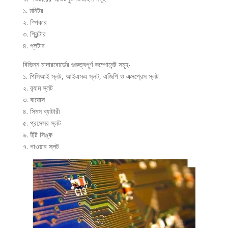
১. মনিটর
২. স্পিকার
৩. প্রিন্টার
৪. প্লটার
বিভিন্ন মাদারবোর্ডের গুরুত্বপূর্ণ কম্পোনেন্ট সমূহ-
১. পিসিআই স্লট, আইএসএ স্লট, এজিপি ও এক্সপ্রেস স্লট
২. র‌্যাম স্লট
৩. বায়োস
৪. সিমস ব্যাটারী
৫. প্রসেসর স্লট
৬. হীট সিঙ্ক
৭. পাওয়ার স্লট