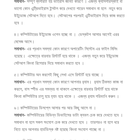
সমাধান-
সম্পূর্ণ ব্যপারটি হয় ভাইরাস জনিত কারণে । এজন্য ক্যাসপারস্কাই বা
ভালো কোন এন্ট্রিভাইরাস ইন্সটল করে দেখতে পারেন সমাধান না হলে নতুন করে
উইন্ডোজ সেটআপ দিতে হবে। সেটআপের পরপরই এন্টিভাইরাস দিয়ে কাজ করতে
হবে ।
৪। কম্পিউটারের উইন্ডোজ ওপেন হচ্ছে না । ডেস্কটপ আসার আগেই এরর
মেসেজ আসে।
সমাধান-
এর প্রধান সমস্যা কোন কারণে অপারেটিং সিস্টেম এর ফাইল মিসিং
হয়েছে। এক্ষেত্রে বারবার রিস্টার্ট হয়ে থাকে । এজন্য নতুন করে ইউন্ডোজ
সেটআপ কিংবা রিপেয়ার দিয়ে সমাধান করতে হবে ।
৫। কম্পিউটার অন করলেই কিছু লেখা এসে রিস্টার্ট হয়ে যাচ্ছে ।
সমাধান-
এর প্রধান সমস্যা কোন কারণে আপনার র‌্যাম। র‌্যাম ঠিকমত কাজ না
করলে, বাস স্পীড এর সমন্বয় না থাকলে এক্ষেত্রে বারবার রিস্টার্ট হয়ে থাকে
কিংবা কম্পিউটার চালু হয়ে হ্যাং হয়ে থাকে । এজন্য র‌্যাম পরিবর্তন করুন ।
৬। কম্পিউটারের ডিসপ্লে আসার পর আর কিছু আসে না ।
সমাধান-
কম্পিউটারের বিভিন্ন ডিভাইসের ডাটা ক্যবল চেক করে দেখতে হবে ।
সমাধান না হলে সকল সংযোগ চেক করে দেখতে হবে । তারপরও না হলে ধরে
নিতে হবে আপনার হার্ডডিস্ক নষ্ট হয়েছে কিংবা সংযোগ পাচ্ছে না ।