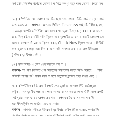
অপারেটিং সিস্টেম রিপেয়ার সেটআপ না দিয়ে সম্পূর্ণ নতুন করে সেটআপ দিতে হবে
।
১৬। কম্পিউটার অন হওয়ার পর ডিভাইস লোড হয়না, টিভি কার্ড বা ল্যান কার্ড
কাজ করছে না ।
সমাধান-
আপনার পিসিতে Driver.sys ফাইলটি মিসিং হয়েছে
। এজন্য আপনি কম্পিউটার অন হওয়ার পর স্ক্যান ডিস্ক চালু করুন । যা করতে
হবে, সি ড্রাইভের রাইট বাটন ক্লিক করে প্রপার্টিজ এ যান । একটি ডায়ালগ বক্স
আসবে সেখানে Scan এ ক্লিক করুন, Check Now ক্লিক করুন । রিস্টার্ট
করে স্ক্যান এর জন্য সময় দিন । আশা করি সমাধান হবে । না হলে উইন্ডোজ
ইন্সটল ছাড়া উপায় নেই ।
১৭। কম্পিউটার-এ কোন পেন ড্রাইভ পায় না ।
সমাধান-
আপনার পিসিতে পেন ড্রাইভের ড্রাইভার ফাইল মিসিং হয়েছে । মিসিং
ফাইলটি আবার কপি করুন কাজ না হলে উইন্ডোজ ইন্সটল ছাড়া উপায় নেই ।
১৮। কম্পিউটারের ইউ এস বি পোর্টে পেন ড্রাইভ লাগালে নিউ হার্ডওয়্যার
ফাউন্ড, পেন ড্রাইভ পায় না। আর পেলেও ওপেন করতে গেলে স্টার্ট আপে একটি
নোটপ্যাড অন্য ভাষায় ওপেন হয়ে যায় । পেন ড্রাইভ ওপেন করলে ডাটা
এডমিনিসট্রেটরসহ এক্সট্রা ফোল্ডার দেখায় ।
সমাধান
– আপনার পিসিতে ইউএসবি ড্রাইভার ফাইল মিসিং হয়েছে, অপারেটিং
সিস্টেম রিপেয়ার করতে হবে । আর স্টার্টআপে একটি ফাইল তেরী হওয়া এখন