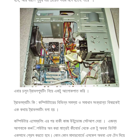
এবার চলুন ট্রাবলশ্যূটিং নিয়ে একটু আলোকপাত করি ।
ট্রাবলশ্যুটিং কি : কম্পিউটারের বিভিন্ন সমস্যা ও সমাধান সংক্রান্ত বিষয়কেই
এক কথায় ট্রাবলশুটিং বলা হয় ।
কম্পিউটার এসেম্বলিং এর পর বাকী কাজ উইন্ডোজ সেটআপ দেয়া । এজন্য
আপনাকে ক¤িপউটার অন করা মাত্রই কীবোর্ড থেকে এফ টু অথবা ডিলিট
একসাথে প্রেস করতে হবে। কোন কোন মাদারবোর্ডে এসকেপ অথবা এফ টেন দিয়ে