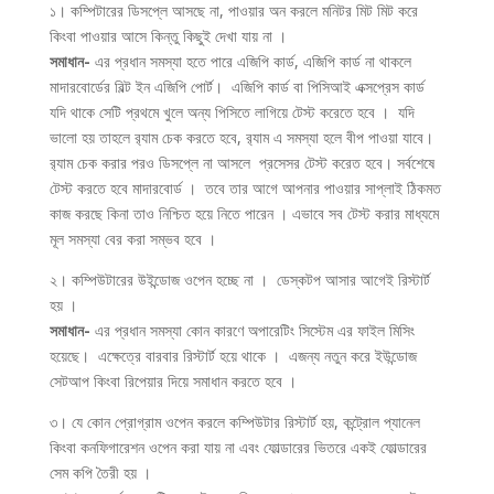
১। কম্পিটারের ডিসপ্লে আসছে না, পাওয়ার অন করলে মনিটর মিট মিট করে
কিংবা পাওয়ার আসে কিন্তু কিছুই দেখা যায় না ।
সমাধান-
এর প্রধান সমস্যা হতে পারে এজিপি কার্ড, এজিপি কার্ড না থাকলে
মাদারবোর্ডের বিল্ট ইন এজিপি পোর্ট। এজিপি কার্ড বা পিসিআই এক্সপ্রেস কার্ড
যদি থাকে সেটি প্রথমে খুলে অন্য পিসিতে লাগিয়ে টেস্ট করেতে হবে । যদি
ভালো হয় তাহলে র‌্যাম চেক করতে হবে, র‌্যাম এ সমস্যা হলে বীপ পাওয়া যাবে।
র‌্যাম চেক করার পরও ডিসপ্লে না আসলে প্রসেসর টেস্ট করেত হবে। সর্বশেষে
টেস্ট করতে হবে মাদারবোর্ড । তবে তার আগে আপনার পাওয়ার সাপ্লাই ঠিকমত
কাজ করছে কিনা তাও নিশ্চিত হয়ে নিতে পারেন । এভাবে সব টেস্ট করার মাধ্যমে
মূল সমস্যা বের করা সম্ভব হবে ।
২। কম্পিউটারের উইন্ডোজ ওপেন হচ্ছে না । ডেস্কটপ আসার আগেই রিস্টার্ট
হয় ।
সমাধান-
এর প্রধান সমস্যা কোন কারণে অপারেটিং সিস্টেম এর ফাইল মিসিং
হয়েছে। এক্ষেত্রে বারবার রিস্টার্ট হয়ে থাকে । এজন্য নতুন করে ইউন্ডোজ
সেটআপ কিংবা রিপেয়ার দিয়ে সমাধান করতে হবে ।
৩। যে কোন প্রোগ্রাম ওপেন করলে কম্পিউটার রিস্টার্ট হয়, কন্ট্রোল প্যানেল
কিংবা কনফিগারেশন ওপেন করা যায় না এবং ফোল্ডারের ভিতরে একই ফোল্ডারের
সেম কপি তৈরী হয় ।