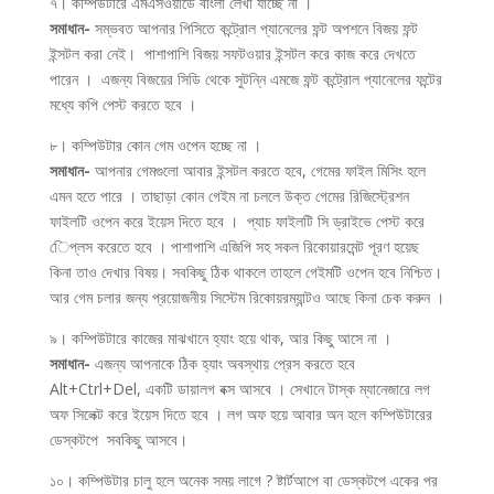
৭। কম্পিউটারে এমএসওয়ার্ডে বাংলা লেখা যাচ্ছে না ।
সমাধান-
সম্ভবত আপনার পিসিতে কন্ট্রোল প্যানেলের ফন্ট অপশনে বিজয় ফন্ট
ইন্সটল করা নেই। পাশাপাশি বিজয় সফটওয়ার ইন্সটল করে কাজ করে দেখতে
পারেন । এজন্য বিজয়ের সিডি থেকে সুটন্নি এমজে ফন্ট কন্ট্রোল প্যানেলের ফন্টের
মধ্যে কপি পেস্ট করতে হবে ।
৮। কম্পিউটার কোন গেম ওপেন হচ্ছে না ।
সমাধান-
আপনার গেমগুলো আবার ইন্সটল করতে হবে, গেমের ফাইল মিসিং হলে
এমন হতে পারে । তাছাড়া কোন গেইম না চললে উক্ত গেমের রিজিস্ট্রেশন
ফাইলটি ওপেন করে ইয়েস দিতে হবে । প্যাচ ফাইলটি সি ড্রাইভে পেস্ট করে
েিপ্লস করেতে হবে । পাশাপাশি এজিপি সহ সকল রিকোয়ারমেন্ট পূরণ হয়েছ
কিনা তাও দেখার বিষয়। সবকিছু ঠিক থাকলে তাহলে গেইমটি ওপেন হবে নিশ্চিত।
আর গেম চলার জন্য প্রয়োজনীয় সিস্টেম রিকোয়রম্যান্টও আছে কিনা চেক করুন ।
৯। কম্পিউটারে কাজের মাঝখানে হ্যাং হয়ে থাক, আর কিছু আসে না ।
সমাধান-
এজন্য আপনাকে ঠিক হ্যাং অবস্থায় প্রেস করতে হবে
Alt+Ctrl+Del, একটি ডায়ালগ বক্স আসবে । সেখানে টাস্ক ম্যানেজারে লগ
অফ সিলেক্ট করে ইয়েস দিতে হবে । লগ অফ হয়ে আবার অন হলে কম্পিউটারের
ডেস্কটপে সবকিছু আসবে।
১০। কম্পিউটার চালু হলে অনেক সময় লাগে ? ষ্টার্টআপে বা ডেস্কটপে একের পর