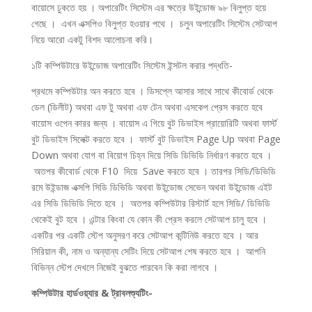
বায়োসে ঢুকতে হয় । অপারেটিং সিস্টেম এর ক্ষত্রে উইন্ডোজ ৯৮ বিলুপ্ত হয়ে
গেছে । এখন এক্সপিও বিলুপ্ত হওয়ার পথে । চলুন অপারেটিং সিস্টেম সেটআপ
নিয়ে আরো একটু বিশদ আলোচনা করি।
১টি কম্পিউটারে উইন্ডোজ অপারেটিং সিস্টেম ইন্সটল করার পদ্ধতি-
প্রথমে কম্পিউটার অন করতে হবে । ডিসপ্লে আসার সাথে সাথে কীবোর্ড থেকে
ডেল (ডিলীট) অথবা এফ টু অথবা এফ টেন অথবা এসকেপ প্রেস করতে হবে
বায়োস ওপেন কারর জন্য । বায়োস এ গিয়ে বুট ডিভাইস প্রায়োরিটি অথবা ফার্স্ট
বুট ডিভাইস সিলেক্ট করতে হবে । ফার্স্ট বুট ডিভাইস Page Up অথবা Page
Down অথবা যোগ বা বিয়োগ চিহ্ন দিয়ে সিডি ডিভিডি নির্ধারণ করতে হবে ।
অতপর কীবোর্ড থেকে F10 দিয়ে Save করতে হবে । তারপর সিডি/ডিভিডি
রমে উইন্ডাজ এক্সপি সিডি ডিভিডি অথবা উইন্ডোজ সেভেন অথবা উইন্ডোজ এইট
এর সিডি ডিভিডি দিতে হবে । অতপর কম্পিউটার রিস্টার্ট হলে সিডি/ ডিভিডি
থেকেই বুট হবে । এন্টার কিংবা যে কোন কী প্রেস করলে সেটআপ চালু হবে ।
একটির পর একটি স্টেপ অনুসরণ করে সেটআপ কন্টিনিউ করতে হবে । আর
সিরিয়াল কী, নাম ও অন্যান্য সেটিং দিয়ে সেটআপ শেষ করতে হবে । আপনি
বিভিন্ন স্টেপ দেখলে নিজেই বুঝতে পারবেন কি করা লাগবে ।
কম্পিউটার হার্ডওয়্যার & ট্রাবলশ্যুটিং-