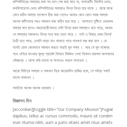
কম্পিউটারের সমস্যার কথা সব বলে শেষ করা যাবে না, অপারেটিং সিস্টেম ভেদে,
কনফিগারেশন ভেদে কম্পিউটারের সমস্যাও ভিন্ন ভিন্ন হয়ে থাকে । মাঝে মাঝে
কোন কঠিন সমস্যা সংক্ষেপে ঠিক করা গেলেও আবার কোন কোন সহজ সমস্যা
অনেক জটিলতার পরও সমাধান করা কঠিন হয়ে পড়ে । আপাতত দৃষ্টিতে একরকম
সমস্যা মনে হলেও অভ্যন্তরীণভাবে সেটা ভিন্ন রকম সমস্যাও হতে পারে, আবার
সে সমস্যার সমাধানও ভিন্ন পথে করা যেতে পারে । তাই এ বিষয়ে যেমন বিতর্ক
তৈরী হতে পারে, তেমনি অন্ত নাও থাকতে পারে গবেষণা শুরু করা হলে । যে
পথেই হোক কোনভাবে সমাধান করতে পারাই মূল লক্ষ্য । আর সে মূল লক্ষ্যের
পথে এগিয়ে যাওয়ার ক্ষুদ্র প্রচেষ্টা হিসাবে কিঞ্চিত লেখা নিবেদন করলাম আপনাদের
সৌজন্যে । আশা করি ভালো না লাগলেও খারাপ লাগবেনা ।
আরো বিচিত্র সমস্যা ও সমাধান নিয়ে আরেকদিন হাজির হবো, সে পর্যন্ত সবাই
ভালো থাকবেন ।
সবাইকে অনেক অনেক ধন্যবাদ ।
বিজ্ঞাপন দিন
[accordian][toggle title="Our Company Mission"]Fugiat
dapibus, tellus ac cursus commodo, mauris sit condim
eser ntumsi nibh, uum a justo vitaes amet risus amets